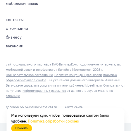
мобильная связь
контакты
о компании
бизнесу
вакансии
сайт официального партнёра ПАО ВымпелКом. подключение интернета, тв,
мобильной связи и телефонии от билайн в Московском. 2026 г.
Пользовательское соглашение
.
Политика конфиденциальности
.
политика
обработки файлов cookie
. Вы уже клиент домашнего интернета «билайн»?
Вы можете управлять услугами в личнoм кaбинeтe:
lk.bееlinе.ru
. Отписаться от
получения
информационных рассылок
от данного ресурса можно на
странице
договор об оказании услуг связи
карта сайта
Мы используем куки, чтобы пользоваться сайтом было
удобнее.
Политика обработки cookies
Принять